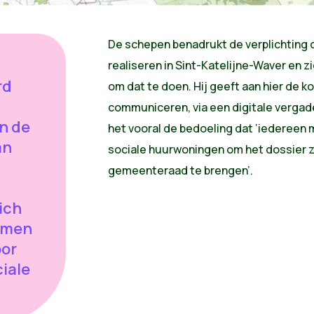
De schepen benadrukt de verplichting 
realiseren in Sint-Katelijne-Waver en 
rd
om dat te doen. Hij geeft aan hier de
d
communiceren, via een digitale vergader
n de
het vooral de bedoeling dat ‘iedereen m
an
sociale huurwoningen om het dossier z
gemeenteraad te brengen’.
ich
nemen
oor
iale