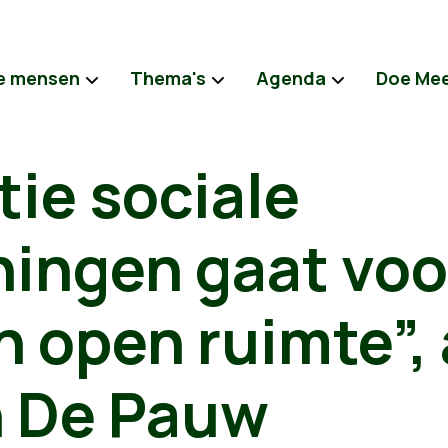
e mensen
Thema's
Agenda
Doe Me
tie sociale
ingen gaat voo
n open ruimte”,
 De Pauw