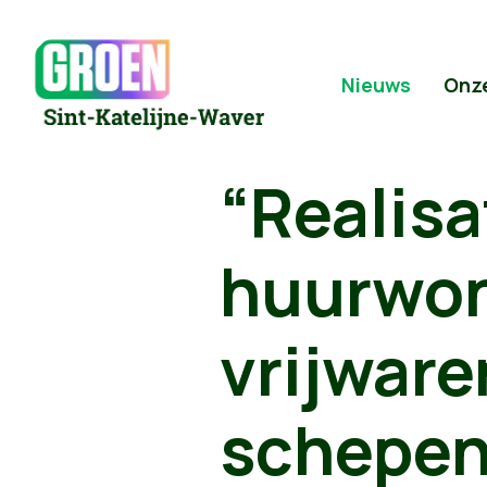
Nieuws
Onz
“Realisa
huurwon
vrijware
schepen