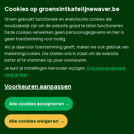
Cookies op groensintkatelijnewaver.be
Groen gebruikt functionele en analytische cookies die
noodzakelijk zijn om de website goed te laten functioneren.
Deze cookies verwerken geen persoonsgegevens en hier is
geen toestemming voor nodig.
Als je daarvoor toestemming geeft, maken we ook gebruik van
marketingcookies. Die stellen ons in staat om de website
Groen.be
beter af te stemmen op jouw voorkeuren.
Je kunt je instellingen hieronder wijzigen.
Ons privacybeleid
vind je hier
.
Contact
Privacybeleid
Voorkeuren aanpassen
© Copyright Groen 2026 | Gemaakt met
NationBuilder
| Gebouwd door
Tectonica
Noodzakelijke cookies:
Alle cookies accepteren
Functionele en analytische cookies:
Alle cookies weigeren