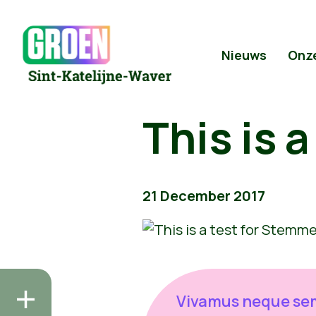
Nieuws
Onz
This is 
21 December 2017
Vivamus neque se