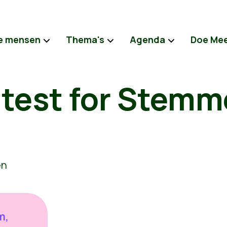
e mensen
Thema's
Agenda
Doe Me
a test for Stem
m,