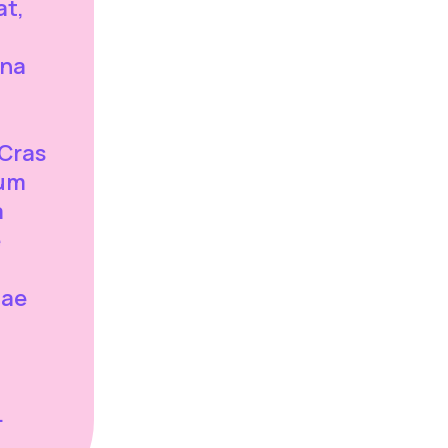
at,
gna
 Cras
ium
a
e
tae
.