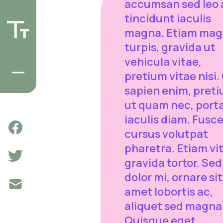
accumsan sed leo 
tincidunt iaculis
magna. Etiam ma
turpis, gravida ut
vehicula vitae,
pretium vitae nisi.
sapien enim, pret
ut quam nec, port
iaculis diam. Fusc
cursus volutpat
pharetra. Etiam vi
gravida tortor. Sed
dolor mi, ornare sit
amet lobortis ac,
aliquet sed magna
Quisque eget