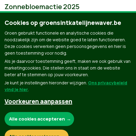
Zonnebloemactie 2025
Cookies op groensintkatelijnewaver.be
Groen gebruikt functionele en analytische cookies die
noodzakelijk zijn om de website goed te laten functioneren.
Deze cookies verwerken geen persoonsgegevens en hier is
geen toestemming voor nodig.
Als je daarvoor toestemming geeft, maken we ook gebruik van
marketingcookies. Die stellen ons in staat om de website
beter af te stemmen op jouw voorkeuren.
Je kunt je instellingen hieronder wijzigen.
Ons privacybeleid
vind je hier
.
Voorkeuren aanpassen
Groen.be
Noodzakelijke cookies:
Alle cookies accepteren
Contact
Privacybeleid
Functionele en analytische cookies: