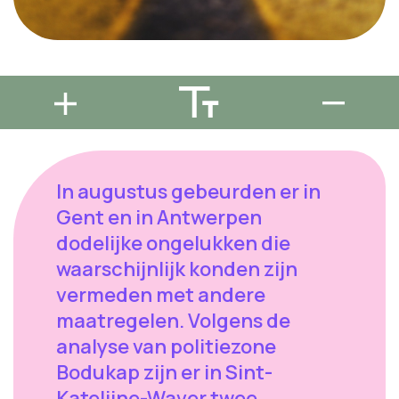
In augustus gebeurden er in
Gent en in Antwerpen
dodelijke ongelukken die
waarschijnlijk konden zijn
vermeden met andere
maatregelen. Volgens de
analyse van politiezone
Bodukap zijn er in Sint-
Katelijne-Waver twee