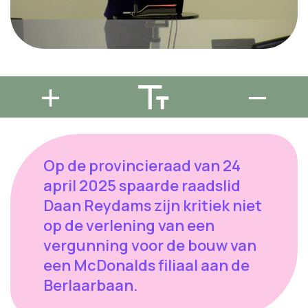
Op de provincieraad van 24
april 2025 spaarde raadslid
Daan Reydams zijn kritiek niet
op de verlening van een
vergunning voor de bouw van
een McDonalds filiaal aan de
Berlaarbaan.