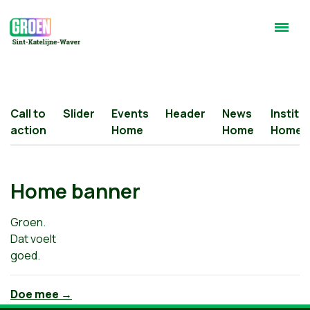
Call to
Slider
Events
Header
News
Institu
action
Home
Home
Home
Home banner
Groen.
Dat voelt
goed.
Doe mee →