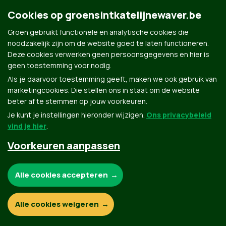
Cookies op groensintkatelijnewaver.be
Groen gebruikt functionele en analytische cookies die
noodzakelijk zijn om de website goed te laten functioneren.
Deze cookies verwerken geen persoonsgegevens en hier is
geen toestemming voor nodig.
Groen.be
Als je daarvoor toestemming geeft, maken we ook gebruik van
marketingcookies. Die stellen ons in staat om de website
beter af te stemmen op jouw voorkeuren.
Je kunt je instellingen hieronder wijzigen.
Ons privacybeleid
Contact
Privacybeleid
vind je hier
.
© Copyright Groen 2026 | Gemaakt met
NationBuilder
| Gebouwd door
Tectonica
Voorkeuren aanpassen
Noodzakelijke cookies:
Alle cookies accepteren
Functionele en analytische cookies:
Alle cookies weigeren